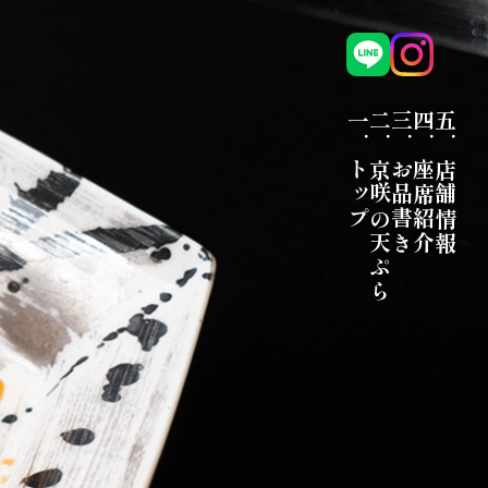
一．トップ
二．京咲の天ぷら
三．お品書き
四．座席紹介
五．店舗情報