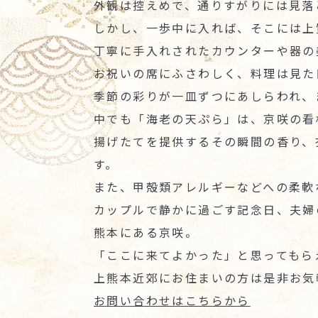
外観は控えめで、通りすがりには見落
しかし、一歩中に入れば、そこには上
丁寧に手入れされたカウンターや器の
お祝いの席にふさわしく、料理は見た
季節の彩りが一皿ずつにあしらわれ、
中でも「海老の天ぷら」は、京咲の看
揚げたてを提供するその瞬間の香り、
す。
また、甲殻類アレルギーなどへの柔軟
カップルで静かに過ごす記念日、夫婦
熊本にある京咲。
「ここに来てよかった」と思ってもら
上熊本近郊にお住まいの方は是非お気
お問い合わせはこちらから