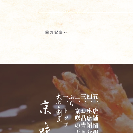
前の記事へ
一．トップ
ら
二
．
京
咲
の
天
ぷ
三．お品書き
四．座席紹介
五．店舗情報